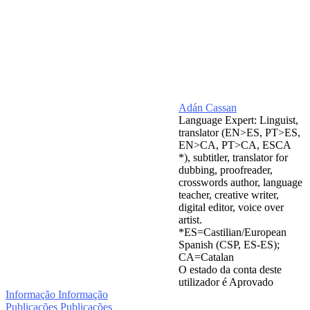
Adán Cassan
Language Expert: Linguist,
translator (EN>ES, PT>ES,
EN>CA, PT>CA, ESCA
*), subtitler, translator for
dubbing, proofreader,
crosswords author, language
teacher, creative writer,
digital editor, voice over
artist.
*ES=Castilian/European
Spanish (CSP, ES-ES);
CA=Catalan
O estado da conta deste
utilizador é Aprovado
Informação
Informação
Publicações
Publicações