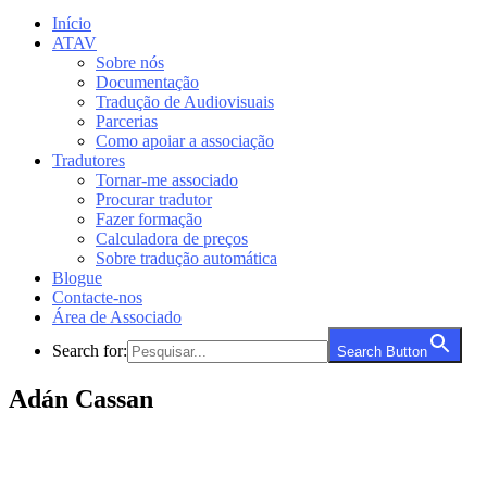
Início
ATAV
Sobre nós
Documentação
Tradução de Audiovisuais
Parcerias
Como apoiar a associação
Tradutores
Tornar-me associado
Procurar tradutor
Fazer formação
Calculadora de preços
Sobre tradução automática
Blogue
Contacte-nos
Área de Associado
Search for:
Search Button
Adán Cassan